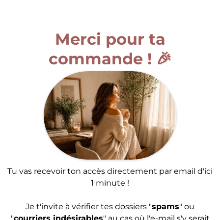
Merci pour ta
commande ! 🎉
Tu vas recevoir ton accès directement par email d'ici
1 minute !
Je t'invite à vérifier tes dossiers "
spams
" ou
"
courriers indésirables
" au cas où l'e-mail s'y serait