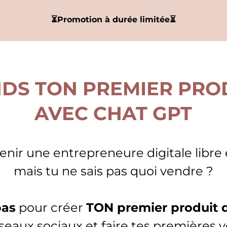
⏳Promotion à durée limitée⏳
NDS TON PREMIER PROD
AVEC CHAT GPT
enir une entrepreneure digitale libre
mais tu ne sais pas quoi vendre ?
pas
pour créer
TON premier produit d
éseaux sociaux et faire tes premières v