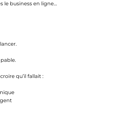
s le business en ligne…
 lancer.
apable.
roire qu’il fallait :
hnique
rgent